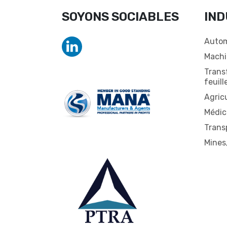
SOYONS SOCIABLES
IND
Autom
Machi
Trans
feuill
Agric
Médic
Trans
Mines,