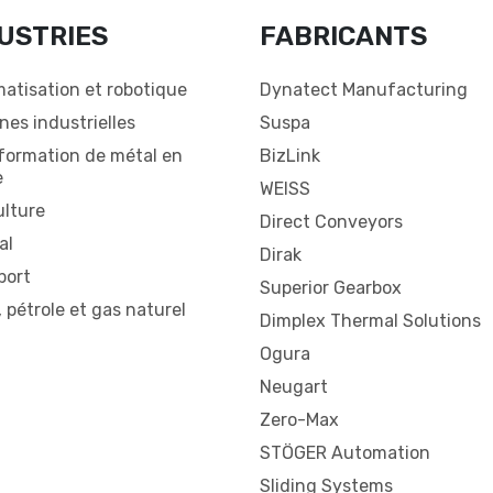
USTRIES
FABRICANTS
atisation et robotique
Dynatect Manufacturing
nes industrielles
Suspa
formation de métal en
BizLink
e
WEISS
ulture
Direct Conveyors
al
Dirak
port
Superior Gearbox
 pétrole et gas naturel
Dimplex Thermal Solutions
Ogura
Neugart
Zero-Max
STÖGER Automation
Sliding Systems